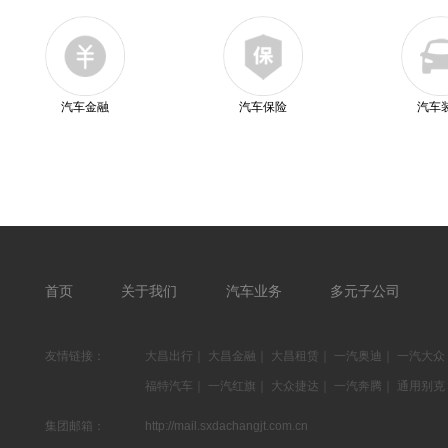
汽车金融
汽车保险
汽车
首页
关于我们
汽车业务
多元子公司
友情链接：
大昌出行
｜
大昌金融
｜
大昌租赁
｜
一汽奥迪
｜
一汽大众
福特汽车
｜
一汽红旗
｜
大众捷达
｜
一汽奔腾
｜
通用别克
集团邮箱：
http://mail.sxdachangjt.com.cn