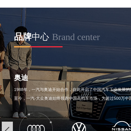
间，选择看似很多，但能同时满足“真
大空间、全球品质、合资底蕴”三者平
衡的并不多。福特领睿的出现，恰好
戳中了
Brand center
品牌
中心
奥迪
1988年，一汽与奥迪开始合作，自此开启了中国汽车工业发展的
至今，一汽-大众奥迪始终领跑中国高档车市场，为超过500万