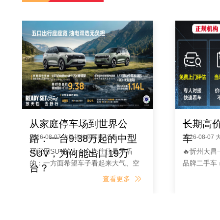
从家庭停车场到世界公
长期高
路：一台9.38万起的中型
车
2026-08-07 大昌福特马练营4S店
2026-08-
买家用SUV的人，心态往往是矛盾
🔥忻州大
SUV，为何能出口19万
的：一方面希望车子看起来大气、空
品牌二手车
台？
间宽敞，能撑得起全家出行的体面；
价 ✅支持
查看更多
另一方面又精打细算，希望每一分预
家，卖价更
算都落在刀刃上，不想为华而不实的
价，手续一
堆料溢价买单。尤其在10万级这个区
时联系询价☎1