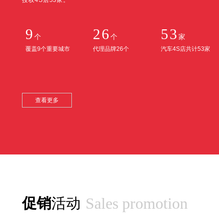
授权4S店53家。
动
9
26
53
300万元奖金、2200个中奖名额点燃汽车消费热情
个
个
家
覆盖9个重要城市
代理品牌26个
汽车4S店共计53家
查看更多
查看更多
Sales promotion
促销
活动