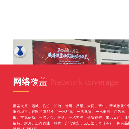
Network coverage
网络
覆盖
覆盖太原、运城、临汾、长治、忻州、吕梁、大同、晋中、晋城涉及9
重点城市，代理品牌26个（一汽红旗、一汽奥迪、一汽丰田、广汽丰
08-08
/
2026
田、雷克萨斯、一汽大众、捷达、一汽奔腾、长安福特、东风日产、江
福特、别克、上汽奥迪、林肯，广汽埃安，庞巴迪，奇瑞等），拥有品
2026年小店区购车发票抽奖活动盛大