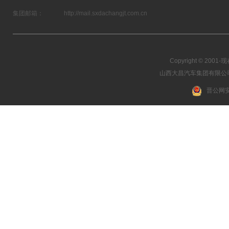
集团邮箱：
http://mail.sxdachangjt.com.cn
Copyright © 2001-现在
山西大昌汽车集团有限公司 03
晋公网安备