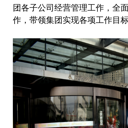
团各子公司经营管理工作，全
作，带领集团实现各项工作目