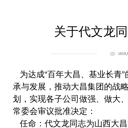
关于代文龙同
181
为达成“百年大昌、基业长青
承与发展，推动大昌集团的战
划，实现各子公司做强、做大
常委会审议批准决定：
任命：代文龙同志为山西大昌