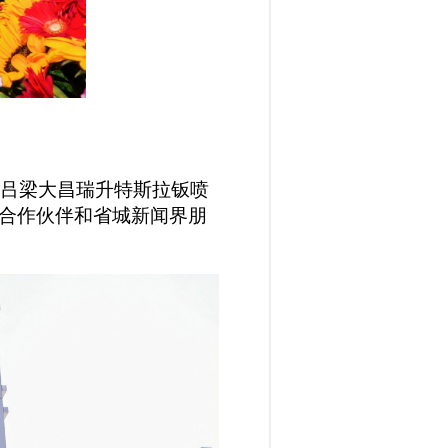
、吕梁大昌瑞升特斯拉钣喷
合作伙伴和省城新闻界朋