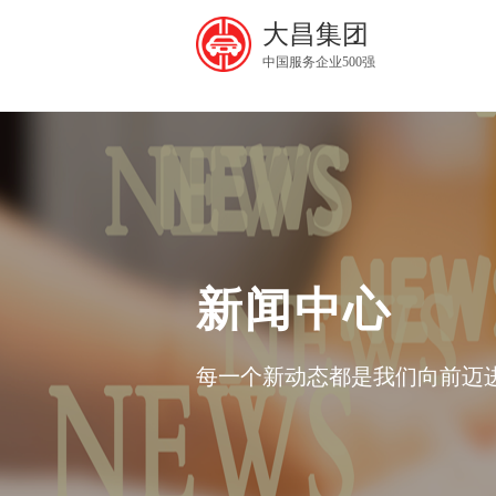
大昌集团
中国服务企业500强
新闻中心
每一个新动态都是我们向前迈