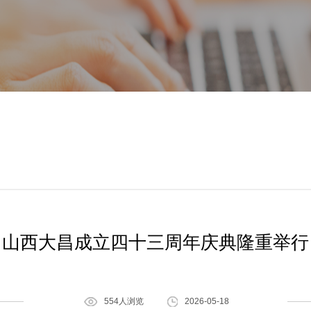
山西大昌成立四十三周年庆典隆重举行
554人浏览
2026-05-18