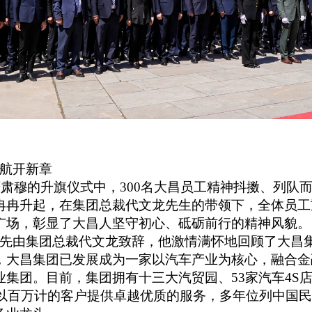
航开新章
庄严肃穆的升旗仪式中，300名大昌员工精神抖擞、列队
冉冉升起，在集团总裁代文龙先生的带领下，全体员工
广场，彰显了大昌人坚守初心、砥砺前行的精神风貌。
先由集团总裁代文龙致辞，他激情满怀地回顾了大昌
，大昌集团已发展成为一家以汽车产业为核心，融合金
集团。目前，集团拥有十三大汽贸园、53家汽车4S店
数以百万计的客户提供卓越优质的服务，多年位列中国民