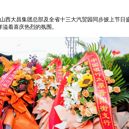
山西大昌集团总部及全省十三大汽贸园同步披上节日
洋溢着喜庆热烈的氛围。