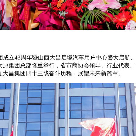
集团成立43周年暨山西大昌启境汽车用户中心盛大启航
太原集团总部隆重举行，省市商协会领导、行业代表、
顾大昌集团四十三载奋斗历程，展望未来新篇章。