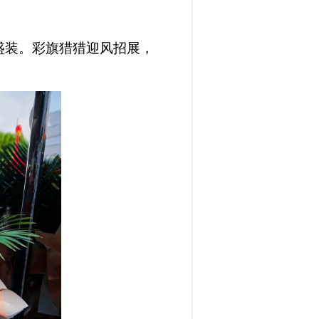
盛装。彩旗猎猎迎风招展，