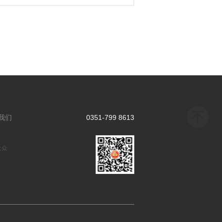
我们
0351-799 8613
大众