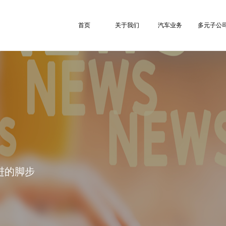
首页
关于我们
汽车业务
多元子公
进的脚步