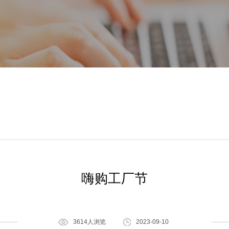
嗨购工厂节
3614人浏览
2023-09-10