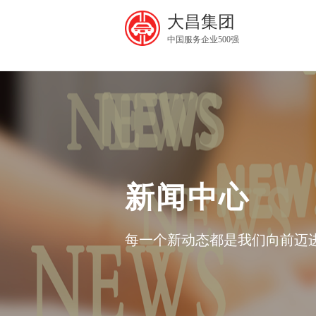
大昌集团
中国服务企业500强
新闻中心
每一个新动态都是我们向前迈