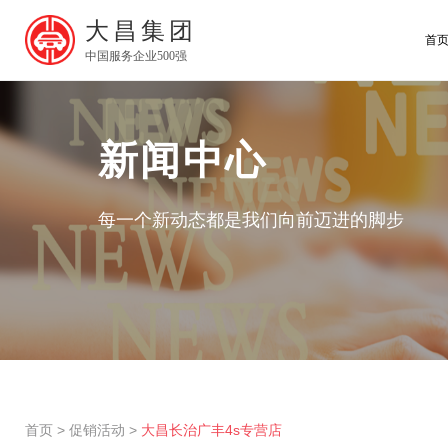
大昌集团
首
中国服务企业500强
新闻中心
每一个新动态都是我们向前迈进的脚步
首页
>
促销活动
>
大昌长治广丰4s专营店