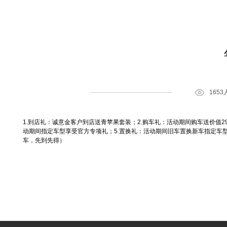
165
1.到店礼：诚意金客户到店送青苹果套装；2.购车礼：活动期间购车送价值2
动期间指定车型享受官方专项礼；5.置换礼：活动期间旧车置换新车指定车型
车，先到先得）