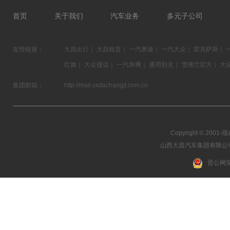
首页
关于我们
汽车业务
多元子公司
友情链接：
大昌出行
｜
大昌租赁
｜
一汽奥迪
｜
一汽大众
｜
雷克萨斯
｜
红旗
｜
大众捷达
｜
一汽奔腾
｜
通用别克
｜
雪佛兰官方
｜
大
集团邮箱：
http://mail.sxdachangjt.com.cn
Copyright © 2001-现在
山西大昌汽车集团有限公司 03
晋公网安备