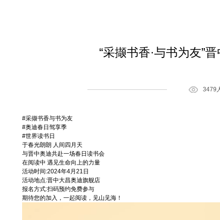
“采撷书香·与书为友”
347
#采撷书香与书为友
#奥迪春日驾享季
#世界读书日
于春光朗朗 人间四月天
与晋中奥迪共赴一场春日读书会
在阅读中 遇见生命向上的力量
活动时间:2024年4月21日
活动地点:晋中大昌奥迪旗舰店
报名方式:扫码预约免费参与
期待您的加入，一起阅读，见山见海！