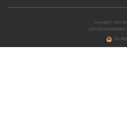
Copyright © 2001-现在
山西大昌汽车集团有限公司 03
晋公网安备