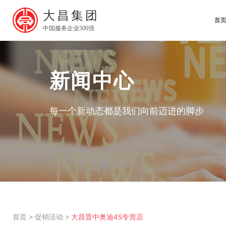
大昌集团
首
中国服务企业500强
新闻中心
每一个新动态都是我们向前迈进的脚步
首页
>
促销活动
>
大昌晋中奥迪4S专营店