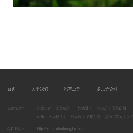
首页
关于我们
汽车业务
多元子公司
友情链接：
大昌出行
｜
大昌租赁
｜
一汽奥迪
｜
一汽大众
｜
雷克萨斯
｜
红旗
｜
大众捷达
｜
一汽奔腾
｜
通用别克
｜
雪佛兰官方
｜
大
集团邮箱：
http://mail.sxdachangjt.com.cn