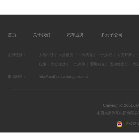
首页
关于我们
汽车业务
多元子公司
友情链接：
大昌出行
｜
大昌租赁
｜
一汽奥迪
｜
一汽大众
｜
雷克萨斯
｜
红旗
｜
大众捷达
｜
一汽奔腾
｜
通用别克
｜
雪佛兰官方
｜
大
集团邮箱：
http://mail.sxdachangjt.com.cn
Copyright © 2001-现在
山西大昌汽车集团有限公司 03
晋公网安备