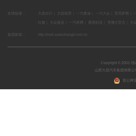
友情链接：
大昌出行
｜
大昌租赁
｜
一汽奥迪
｜
一汽大众
｜
雷克萨斯
｜
红旗
｜
大众捷达
｜
一汽奔腾
｜
通用别克
｜
雪佛兰官方
｜
大
集团邮箱：
http://mail.sxdachangjt.com.cn
Copyright © 2001-现在
山西大昌汽车集团有限公司 03
晋公网安备