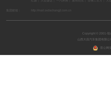
红旗
｜
大众捷达
｜
一汽奔腾
｜
通用别克
｜
雪佛兰官方
｜
大
集团邮箱：
http://mail.sxdachangjt.com.cn
Copyright © 2001-现在
山西大昌汽车集团有限公司 03
晋公网安备