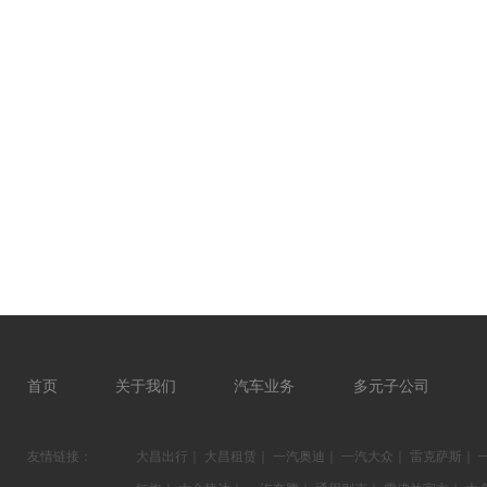
首页
关于我们
汽车业务
多元子公司
友情链接：
大昌出行
｜
大昌租赁
｜
一汽奥迪
｜
一汽大众
｜
雷克萨斯
｜