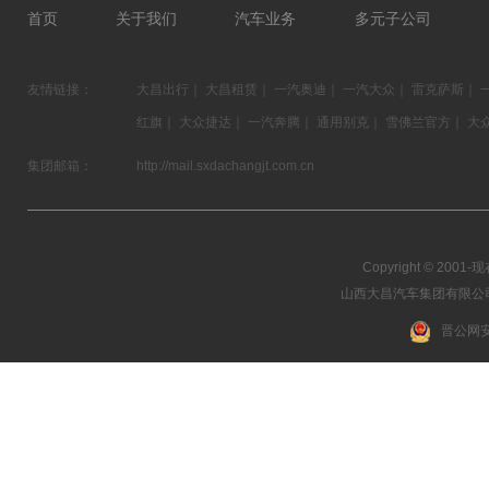
首页
关于我们
汽车业务
多元子公司
友情链接：
大昌出行
｜
大昌租赁
｜
一汽奥迪
｜
一汽大众
｜
雷克萨斯
｜
红旗
｜
大众捷达
｜
一汽奔腾
｜
通用别克
｜
雪佛兰官方
｜
大
集团邮箱：
http://mail.sxdachangjt.com.cn
Copyright © 2001-现在
山西大昌汽车集团有限公司 03
晋公网安备