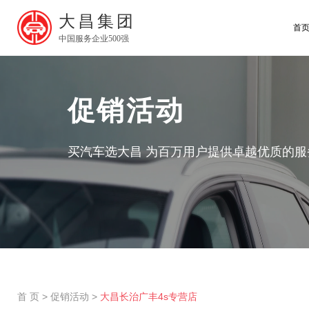
大昌集团
首
中国服务企业500强
促销活动
买汽车选大昌 为百万用户提供卓越优质的服
首 页
>
促销活动
>
大昌长治广丰4s专营店