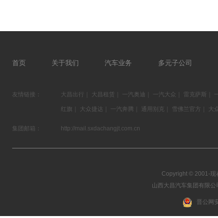
首页
关于我们
汽车业务
多元子公司
友情链接：
大昌出行
｜
大昌租赁
｜
一汽奥迪
｜
一汽大众
｜
雷克萨斯
｜
红旗
｜
大众捷达
｜
一汽奔腾
｜
通用别克
｜
雪佛兰官方
｜
大
集团邮箱：
http://mail.sxdachangjt.com.cn
Copyright © 2001-现在
山西大昌汽车集团有限公司 03
晋公网安备