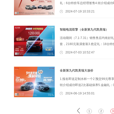
礼：6台特价车总经理签售4.转介绍成功即
新专属礼(免费电脑检测、添加油
2024-07-19 10:33:21
智能电混双擎（全新第九代凯美瑞）
活动期间（7.1-7.31）销售售后均有
套，2180元装潢套装3.抢定礼：18台
免费评估，万元补贴。 售后：1.夏
2024-07-03 10:52:47
全新第九代凯美瑞大放价
1.报名即送定制水杯一个2.预交99元尊
转介绍成功即送2次基础保养5.金融礼：0
店&rdquo; 丰田全球品质 大
2024-06-19 14:55:01
1
2
3