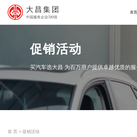
大昌集团
首
中国服务企业500强
促销活动
买汽车选大昌 为百万用户提供卓越优质的服
首 页
>
促销活动