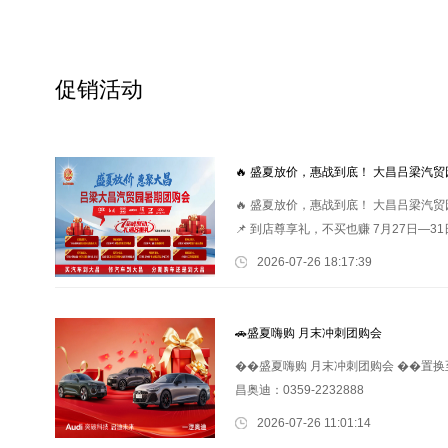
促销活动
🔥 盛夏放价，惠战到底！ 大昌吕梁汽贸
🔥 盛夏放价，惠战到底！ 大昌吕梁汽贸园
📌 到店尊享礼，不买也赚 7月27日—
2026-07-26 18:17:39
🚗盛夏嗨购 月末冲刺团购会
��盛夏嗨购 月末冲刺团购会 ��置换至
昌奥迪：0359-2232888
2026-07-26 11:01:14