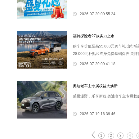
2026-07-20 09:55:24
福特探险者27款实力上市
购车享价值至高55,888元购车礼 出
28.000元补贴和终身免费基础保养 关
2026-07-20 09:41:18
奥迪老车主专属权益大焕新
盛夏漫野，乐享新程 奥迪老车主专属权
2026-07-19 16:39:46
1
2
3
4