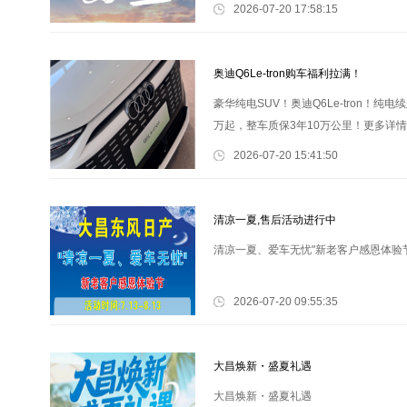
2026-07-20 17:58:15
奥迪Q6Le-tron购车福利拉满！
豪华纯电SUV！奥迪Q6Le-tron！纯
万起，整车质保3年10万公里！更多详
2026-07-20 15:41:50
清凉一夏,售后活动进行中
清凉一夏、爱车无忧"新老客户感恩体验
2026-07-20 09:55:35
大昌焕新・盛夏礼遇
大昌焕新・盛夏礼遇