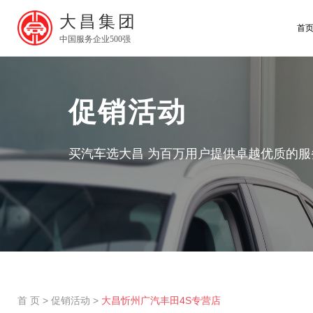
大昌集团
首
中国服务企业500强
促销活动
买汽车选大昌 为百万用户提供卓越优质的服
首 页
>
促销活动
>
大昌忻州广汽丰田4S专营店