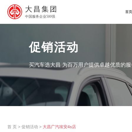
大昌集团
首
中国服务企业500强
促销活动
买汽车选大昌 为百万用户提供卓越优质的服
首 页
>
促销活动
>
大昌广汽埃安4s店