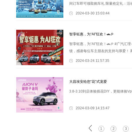
间订车即可领取购车礼 限量抢定礼：活
供无压力 辞旧迎新礼：活动期间旧车置换
2024-03-30 15:03:44
智享钜惠，为“AI”狂欢！🚗🎉
智享钜惠，为“AI”狂欢！🚗🎉 #广汽汇
馈，感谢每位车主朋友的支持与厚爱！ 期待未
2024-03-24 11:57:35
大昌埃安给您“花”式宠爱
3.8-3.10到店体验插花DIY，更能体验V
2024-03-09 14:15:47
1
2
3