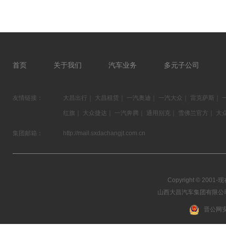
首页
关于我们
汽车业务
多元子公司
友情链接：
大昌出行
｜
大昌租赁
｜
一汽奥迪
｜
一汽大众
｜
雷克萨斯
｜
红旗
｜
大众捷达
｜
一汽奔腾
｜
通用别克
｜
雪佛兰官方
｜
大
集团邮箱：
http://mail.sxdachangjt.com.cn
Copyright © 2001-现在
山西大昌汽车集团有限公司 03
晋公网安备