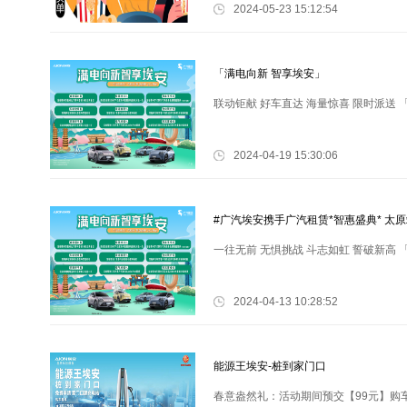
礼一份 用车无忧礼：活动期间下订购车
2024-05-23 15:12:54
「满电向新 智享埃安」
联动钜献 好车直达 海量惊喜 限时派送 
2024-04-19 15:30:06
#广汽埃安携手广汽租赁*智惠盛典* 太原
一往无前 无惧挑战 斗志如虹 誓破新高 
2024-04-13 10:28:52
能源王埃安-桩到家门口
春意盎然礼：活动期间预交【99元】购车