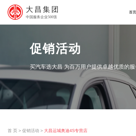
大昌集团
首
中国服务企业500强
促销活动
买汽车选大昌 为百万用户提供卓越优质的服
首 页
>
促销活动
>
大昌运城奥迪4S专营店