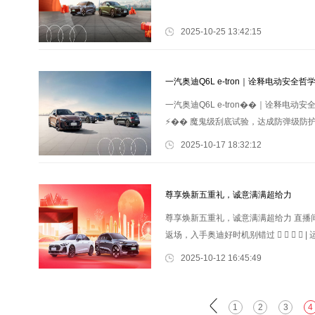
2025-10-25 13:42:15
一汽奥迪Q6L e-tron｜诠释电动安全哲
一汽奥迪Q6L e-tron��️｜诠释电
⚡️��️ 魔鬼级刮底试验，达成防弹级防护
2025-10-17 18:32:12
尊享焕新五重礼，诚意满满超给力
尊享焕新五重礼，诚意满满超给力 直播
返场，入手奥迪好时机别错过 ⃘ ⃘ ⃘ ⃘ | 运
2025-10-12 16:45:49
1
2
3
4