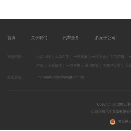
首页
关于我们
汽车业务
多元子公司
友情链接：
大昌出行
｜
大昌租赁
｜
一汽奥迪
｜
一汽大众
｜
雷克萨斯
｜
红旗
｜
大众捷达
｜
一汽奔腾
｜
通用别克
｜
雪佛兰官方
｜
大
集团邮箱：
http://mail.sxdachangjt.com.cn
Copyright © 2001-现在
山西大昌汽车集团有限公司 03
晋公网安备