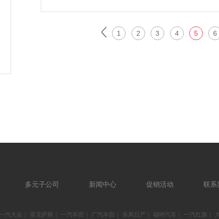
1
2
3
4
5
6
多元子公司
新闻中心
促销活动
联系
一汽大众
｜
雷克萨斯
｜
一汽丰田
｜
广汽丰田
｜
东风日产
｜
福特汽车
｜
一汽红旗
｜