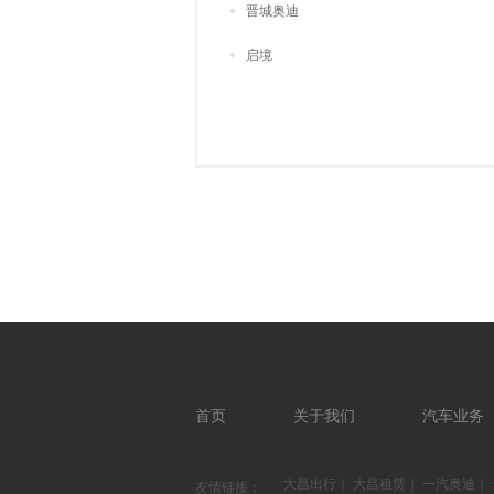
晋城奥迪
启境
首页
关于我们
汽车业务
大昌出行
｜
大昌租赁
｜
一汽奥迪
｜
友情链接：