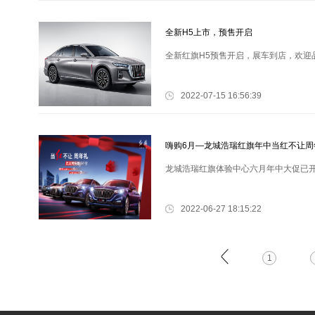
全新H5上市，预售开启
全新红旗H5预售开启，展车到店，欢迎
2022-07-15 16:56:39
嗨购6月—龙城浩瑞红旗年中当红不让周
龙城浩瑞红旗体验中心六月年中大促已开
2022-06-27 18:15:22
1