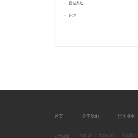
晋城奥迪
启境
首页
关于我们
汽车业务
大昌出行
｜
大昌租赁
｜
一汽奥迪
｜
友情链接：