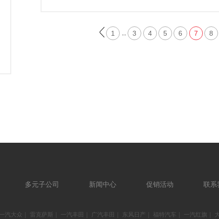
1
3
4
5
6
7
8
...
多元子公司
新闻中心
促销活动
联系
一汽大众
｜
雷克萨斯
｜
一汽丰田
｜
广汽丰田
｜
东风日产
｜
福特汽车
｜
一汽红旗
｜