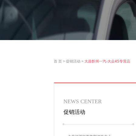
首 页
>
促销活动
>
大昌忻州一汽-大众4S专营店
NEWS
CENTER
促销活动