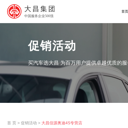
大昌集团
首
中国服务企业500强
促销活动
买汽车选大昌 为百万用户提供卓越优质的服
首 页
>
促销活动
>
大昌信源奥迪4S专营店