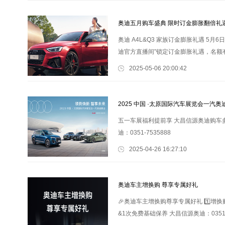
奥迪五月购车盛典 限时订金膨胀翻倍礼
奥迪 A4L&Q3 家族订金膨胀礼遇 5月6
迪官方直播间”锁定订金膨胀礼遇，名额有限，
2025-05-06 20:00:42
2025 中国 ·太原国际汽车展览会一汽奥
五一车展福利提前享 大昌信源奥迪购车多重
迪：0351-7535888
2025-04-26 16:27:10
奥迪车主增换购 尊享专属好礼
🎉奥迪车主增换购尊享专属好礼 1️⃣增换
&1次免费基础保养 大昌信源奥迪：0351-7