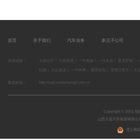
首页
关于我们
汽车业务
多元子公司
友情链接：
大昌出行
｜
大昌租赁
｜
一汽奥迪
｜
一汽大众
｜
雷克萨斯
｜
红旗
｜
大众捷达
｜
一汽奔腾
｜
通用别克
｜
雪佛兰官方
｜
大
集团邮箱：
http://mail.sxdachangjt.com.cn
Copyright © 2001-现在
山西大昌汽车集团有限公司 03
晋公网安备