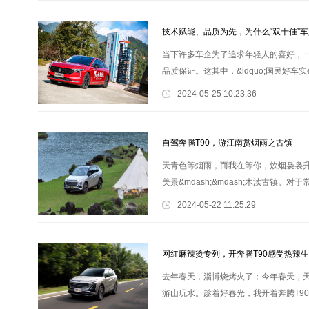
技术赋能、品质为先，为什么“双十佳”
当下许多车企为了追求年轻人的喜好，
品质保证。这其中，&ldquo;国民好车
奔腾B70就是最好的证明。 近日，在中
2024-05-25 10:23:36
自驾奔腾T90，游江南赏烟雨之古镇
天青色等烟雨，而我在等你，炊烟袅袅
美景&mdash;&mdash;木渎古
慢脚步，开着爱车去寻一处清幽之地，
2024-05-22 11:25:29
网红麻辣烫专列，开奔腾T90感受热辣
去年春天，淄博烧烤火了；今年春天，
游山玩水。趁着好春光，我开着奔腾T90带