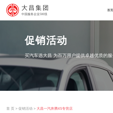
大昌集团
首
中国服务企业500强
促销活动
买汽车选大昌 为百万用户提供卓越优质的服
首 页
>
促销活动
>
大昌一汽奔腾4S专营店