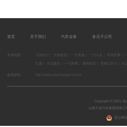
首页
关于我们
汽车业务
多元子公司
友情链接：
大昌出行
｜
大昌租赁
｜
一汽奥迪
｜
一汽大众
｜
雷克萨斯
｜
红旗
｜
大众捷达
｜
一汽奔腾
｜
通用别克
｜
雪佛兰官方
｜
大
集团邮箱：
http://mail.sxdachangjt.com.cn
Copyright © 2001-现在
山西大昌汽车集团有限公司 03
晋公网安备