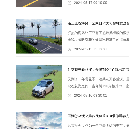
了，而作为&ldquo;吃货星人&rdquo;的
2024-05-17 09:19:09
游三亚吃海鲜，全家自驾为何都钟爱这台
狂热的海风让三亚有了热带风情般的浪漫，
来说，最吸引我的却是琳琅满目的海鲜
呢？笔者认为奔腾T90就是最佳选择。 
2024-05-15 15:13:31
油菜花开春益深，奔腾T90带你玩出新“花
又到了一年赏花季，油菜花开春益深。
映在花海之间，当奔腾T90穿梭其中，
阔地带，以天地为背景，采用&ldquo;劲、
2024-05-10 08:30:01
国潮怎么玩？第四代奔腾B70带你看春
从古至今，作为一年中最明媚的季节，