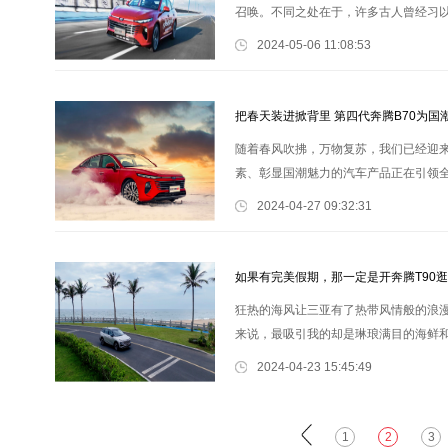
召唤。不同之处在于，许多古人曾经习
开上带有国风元素的第四代奔腾B70去
2024-05-06 11:08:53
把春天装进掀背里 第四代奔腾B70为国
随着春风吹拂，万物复苏，我们已经迎
素、彰显国潮魅力的汽车产品正在引领全
设计理念深深植根于华夏大地的文化底
2024-04-27 09:32:31
如果有完美假期，那一定是开奔腾T90
狂热的海风让三亚有了热带风情般的浪漫，
来说，最吸引我的却是琳琅满目的海鲜
呢？笔者认为奔腾T90就是最佳选择。 
2024-04-23 15:45:49
1
2
3