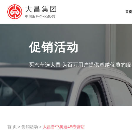
大昌集团
首
中国服务企业500强
促销活动
买汽车选大昌 为百万用户提供卓越优质的服
首 页
>
促销活动
>
大昌晋中奥迪4S专营店