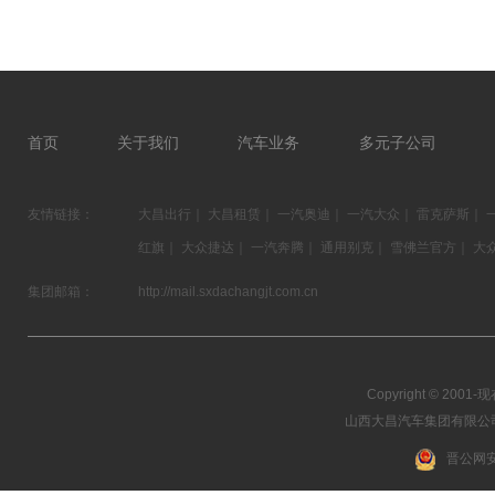
首页
关于我们
汽车业务
多元子公司
友情链接：
大昌出行
｜
大昌租赁
｜
一汽奥迪
｜
一汽大众
｜
雷克萨斯
｜
红旗
｜
大众捷达
｜
一汽奔腾
｜
通用别克
｜
雪佛兰官方
｜
大
集团邮箱：
http://mail.sxdachangjt.com.cn
Copyright © 2001-现在
山西大昌汽车集团有限公司 03
晋公网安备